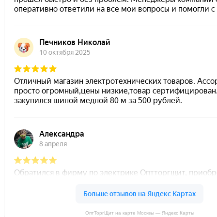
ОптТоргЩит на карте Москвы — Яндекс Карты