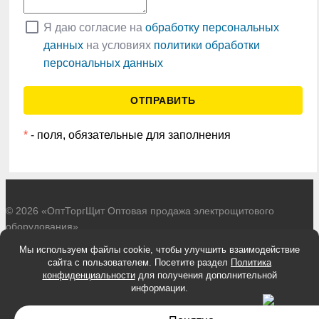
check_box_outline_blank
Я даю согласие на
обработку персональных
данных
на условиях
политики обработки
персональных данных
*
- поля, обязательные для заполнения
© 2026 «ОптТоргЩит Оптовая продажа электрощитового
оборудования»
Разработано в
zel-it.ru
Мы используем файлы cookie, чтобы улучшить взаимодействие
Политика обработки персональных данных
сайта с пользователем. Посетите раздел
Политика
Согласие на обработку персональных данных
конфиденциальности
для получения дополнительной
информации.
Информация, представленная на сайте, не является публичной
офертой.