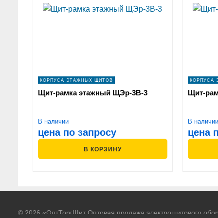
КОРПУСА ЭТАЖНЫХ ЩИТОВ
КОРПУСА 
Щит-рамка этажный ЩЭр-3В-3
Щит-рам
В наличии
В наличи
цена по запросу
цена 
В КОРЗИНУ
© 2026 «ОптТоргЩит Оптовая продажа электрощитового обо