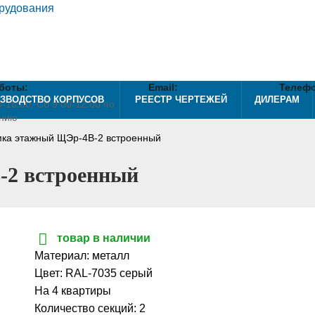
боты:
Email:
Телефо
mail
phone
ЗВОДСТВО КОРПУСОВ
РЕЕСТР ЧЕРТЕЖЕЙ
ДИЛЕРАМ
-16:00, Сб 9:00-12:00 по
info@optshieldtorg.ru
+7 (495
анию
ка этажный ЩЭр-4В-2 встроенный
2 встроенный
товар в наличии
Материал: металл
Цвет: RAL-7035 серый
На 4 квартиры
Количество секций: 2