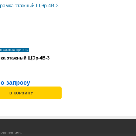
ЭТАЖНЫХ ЩИТОВ
ка этажный ЩЭр-4В-3
и
по запросу
В КОРЗИНУ
рудования»