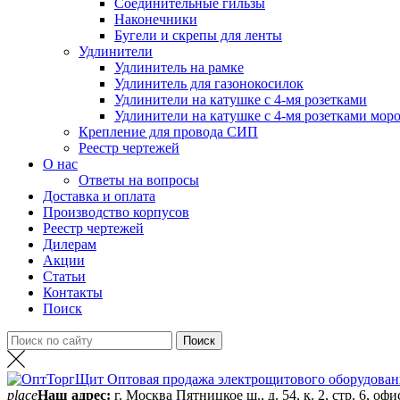
Соединительные гильзы
Наконечники
Бугели и скрепы для ленты
Удлинители
Удлинитель на рамке
Удлинитель для газонокосилок
Удлинители на катушке с 4-мя розетками
Удлинители на катушке с 4-мя розетками мор
Крепление для провода СИП
Реестр чертежей
О нас
Ответы на вопросы
Доставка и оплата
Производство корпусов
Реестр чертежей
Дилерам
Акции
Статьи
Контакты
Поиск
place
Наш адрес:
г. Москва Пятницкое ш., д. 54, к. 2, стр. 6, офи