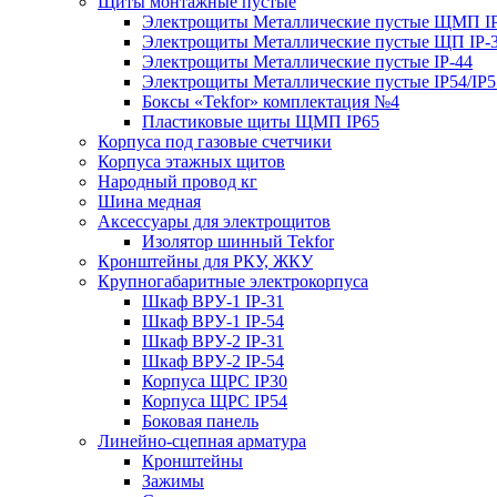
Щиты монтажные пустые
Электрощиты Металлические пустые ЩМП IP
Электрощиты Металлические пустые ЩП IP-
Электрощиты Металлические пустые IP-44
Электрощиты Металлические пустые IP54/IP5
Боксы «Tekfor» комплектация №4
Пластиковые щиты ЩМП IP65
Корпуса под газовые счетчики
Корпуса этажных щитов
Народный провод кг
Шина медная
Аксессуары для электрощитов
Изолятор шинный Tekfor
Кронштейны для РКУ, ЖКУ
Крупногабаритные электрокорпуса
Шкаф ВРУ-1 IP-31
Шкаф ВРУ-1 IP-54
Шкаф ВРУ-2 IP-31
Шкаф ВРУ-2 IP-54
Корпуса ЩРС IP30
Корпуса ЩРС IP54
Боковая панель
Линейно-сцепная арматура
Кронштейны
Зажимы