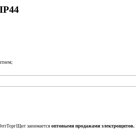
IP44
ытием;
 ОптТоргЩит занимается
оптовыми продажами электрощитов. М