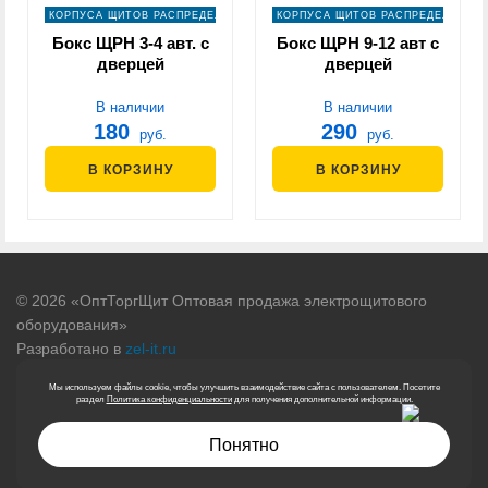
КОРПУСА ЩИТОВ РАСПРЕДЕЛЕНИЯ
КОРПУСА ЩИТОВ РАСПРЕДЕЛЕНИЯ
Бокс ЩРН 3-4 авт. с
Бокс ЩРН 9-12 авт с
дверцей
дверцей
В наличии
В наличии
180
290
руб.
руб.
В КОРЗИНУ
В КОРЗИНУ
© 2026 «ОптТоргЩит Оптовая продажа электрощитового
оборудования»
Разработано в
zel-it.ru
Политика обработки персональных данных
Мы используем файлы cookie, чтобы улучшить взаимодействие сайта с пользователем. Посетите
Согласие на обработку персональных данных
раздел
Политика конфиденциальности
для получения дополнительной информации.
Информация, представленная на сайте, не является
Понятно
публичной офертой.