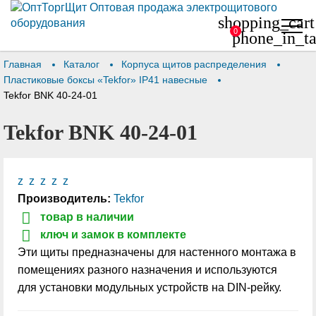
shopping_cart
0
phone_in_ta
Главная
Каталог
Корпуса щитов распределения
Пластиковые боксы «Tekfor» IP41 навесные
Tekfor BNK 40-24-01
Tekfor BNK 40-24-01
z
z
z
z
z
Производитель:
Tekfor
товар в наличии
ключ и замок в комплекте
Эти щиты предназначены для настенного монтажа в
помещениях разного назначения и используются
для установки модульных устройств на DIN-рейку.