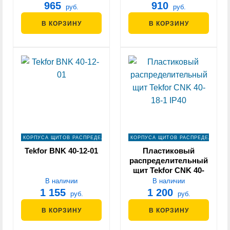
965
910
руб.
руб.
В КОРЗИНУ
В КОРЗИНУ
КОРПУСА ЩИТОВ РАСПРЕДЕЛЕНИЯ
КОРПУСА ЩИТОВ РАСПРЕДЕЛЕНИЯ
Tekfor BNK 40-12-01
Пластиковый
распределительный
щит Tekfor CNK 40-
18-1 IP40
В наличии
В наличии
1 155
1 200
руб.
руб.
В КОРЗИНУ
В КОРЗИНУ