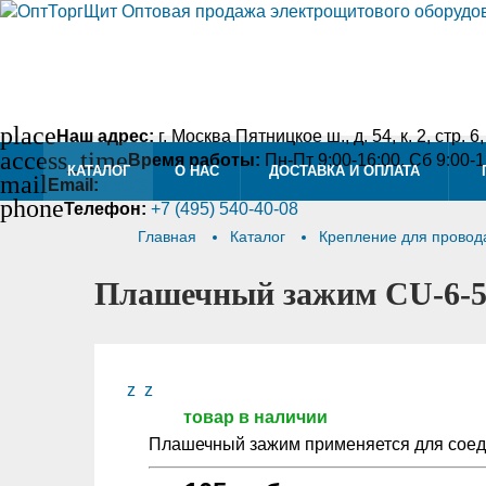
place
Наш адрес:
г. Москва Пятницкое ш., д. 54, к. 2, стр. 6
access_time
Время работы:
Пн-Пт 9:00-16:00, Сб 9:00-
КАТАЛОГ
О НАС
ДОСТАВКА И ОПЛАТА
mail
Email:
info@optshieldtorg.ru
phone
Телефон:
+7 (495) 540-40-08
Главная
Каталог
Крепление для прово
Плашечный зажим CU-6-50
z
z
товар в наличии
Плашечный зажим применяется для соед