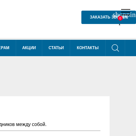
shoppin
shoppin
ЗАКАЗАТЬ ЗВОНОК
0
0
phone
ЕРАМ
АКЦИИ
СТАТЬИ
КОНТАКТЫ
ников между собой.