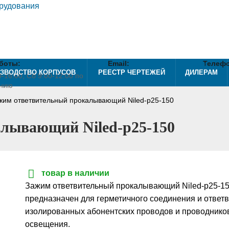
боты:
mail
Email:
phone
Телефо
ЗВОДСТВО КОРПУСОВ
РЕЕСТР ЧЕРТЕЖЕЙ
ДИЛЕРАМ
-16:00, Сб 9:00-12:00 по
info@optshieldtorg.ru
+7 (495
анию
жим ответвительный прокалывающий Niled-p25-150
лывающий Niled-p25-150
товар в наличии
Зажим ответвительный прокалывающий Niled-p25-1
предназначен для герметичного соединения и ответ
изолированных абонентских проводов и проводнико
освещения.