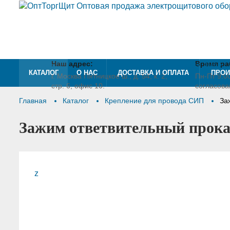
place
Наш адрес:
access_time
Время ра
КАТАЛОГ
О НАС
ДОСТАВКА И ОПЛАТА
ПРОИ
г. Москва Пятницкое ш., д. 54, к. 2,
Пн-Пт 9:00
стр. 6, офис 10.
согласов
Главная
Каталог
Крепление для провода СИП
За
Зажим ответвительный прока
z