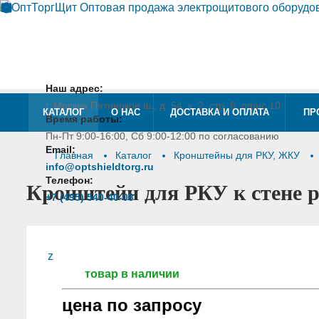
place
access_time
mail
phone
Наш адрес:
г. Москва Пятницкое ш., д. 54, к. 2, стр. 6, офис 10.
КАТАЛОГ
О НАС
ДОСТАВКА И ОПЛАТА
ПР
Время работы:
Пн-Пт 9:00-16:00, Сб 9:00-12:00 по согласованию
Email:
Главная
Каталог
Кронштейны для РКУ, ЖКУ
info@optshieldtorg.ru
Телефон:
Кронштейн для РКУ к стене 
+7 (495) 540-40-08
z
товар в наличии
цена по запросу