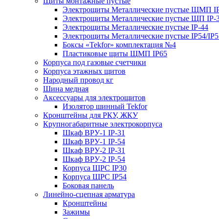
Щиты монтажные пустые
Электрощиты Металлические пустые ЩМП IP
Электрощиты Металлические пустые ЩП IP-
Электрощиты Металлические пустые IP-44
Электрощиты Металлические пустые IP54/IP5
Боксы «Tekfor» комплектация №4
Пластиковые щиты ЩМП IP65
Корпуса под газовые счетчики
Корпуса этажных щитов
Народный провод кг
Шина медная
Аксессуары для электрощитов
Изолятор шинный Tekfor
Кронштейны для РКУ, ЖКУ
Крупногабаритные электрокорпуса
Шкаф ВРУ-1 IP-31
Шкаф ВРУ-1 IP-54
Шкаф ВРУ-2 IP-31
Шкаф ВРУ-2 IP-54
Корпуса ЩРС IP30
Корпуса ЩРС IP54
Боковая панель
Линейно-сцепная арматура
Кронштейны
Зажимы