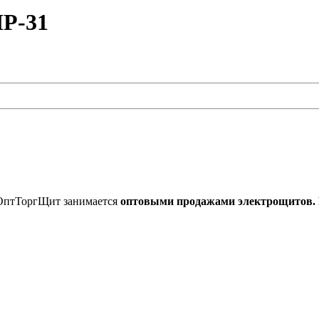
IP-31
 ОптТоргЩит занимается
оптовыми продажами электрощитов. М