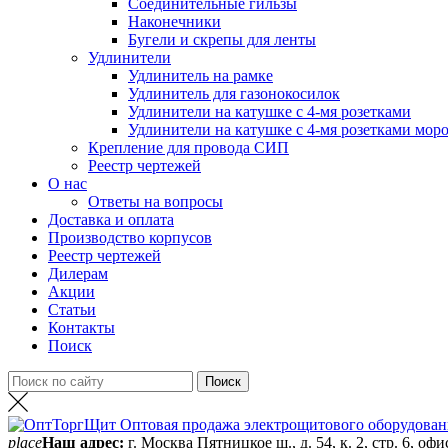
Соединительные гильзы
Наконечники
Бугели и скрепы для ленты
Удлинители
Удлинитель на рамке
Удлинитель для газонокосилок
Удлинители на катушке с 4-мя розетками
Удлинители на катушке с 4-мя розетками мор
Крепление для провода СИП
Реестр чертежей
О нас
Ответы на вопросы
Доставка и оплата
Производство корпусов
Реестр чертежей
Дилерам
Акции
Статьи
Контакты
Поиск
place
Наш адрес:
г. Москва Пятницкое ш., д. 54, к. 2, стр. 6, офи