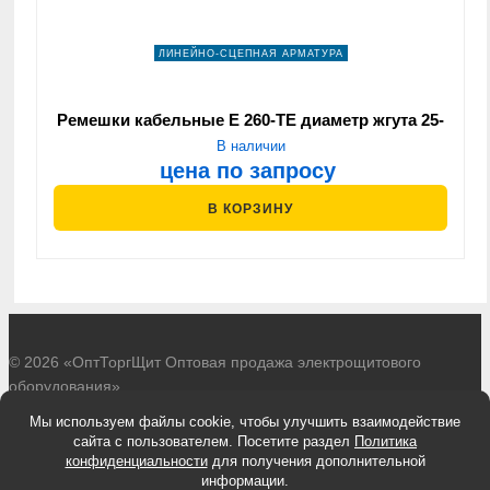
ЛИНЕЙНО-СЦЕПНАЯ АРМАТУРА
Ремешки кабельные Е 260-ТЕ диаметр жгута 25-
80 мм
В наличии
цена по запросу
В КОРЗИНУ
© 2026 «ОптТоргЩит Оптовая продажа электрощитового
оборудования»
Разработано в
zel-it.ru
Мы используем файлы cookie, чтобы улучшить взаимодействие
Политика обработки персональных данных
сайта с пользователем. Посетите раздел
Политика
Согласие на обработку персональных данных
конфиденциальности
для получения дополнительной
информации.