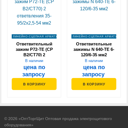
ЛИНЕЙНО-СЦЕПНАЯ АРМАТУРА
ЛИНЕЙНО-СЦЕПНАЯ АРМАТУРА
Ответвительный
Ответвительные
зажим P72-TE (CP
зажимы N 640-ТЕ 6-
B2/CT70) 2
120/6-35 мм2
ответвления 35-
В наличии
В наличии
95/2х2,5-54 мм2
цена по
цена по
запросу
запросу
В КОРЗИНУ
В КОРЗИНУ
© 2026 «ОптТоргЩит Оптовая продажа электрощитового
оборудования»