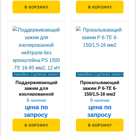
В КОРЗИНУ
В КОРЗИНУ
ЛИНЕЙНО-СЦЕПНАЯ АРМАТУРА
ЛИНЕЙНО-СЦЕПНАЯ АРМАТУРА
Поддерживающий
Прокалывающий
зажим для
зажим P 6-ТЕ 6-
изолированной
150/1,5-16 мм2
нейтрали без
В наличии
В наличии
кронштейна PS 1500
цена по
цена по
-TE 16-95 мм2, 12 кН
запросу
запросу
В КОРЗИНУ
В КОРЗИНУ