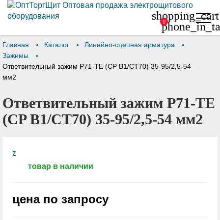
shopping_cart
0
phone_in_ta
Главная
Каталог
Линейно-сцепная арматура
Зажимы
Ответвительный зажим P71-TE (CP B1/CT70) 35-95/2,5-54
мм2
Ответвительный зажим P71-TE
(CP B1/CT70) 35-95/2,5-54 мм2
z
товар в наличии
цена по запросу