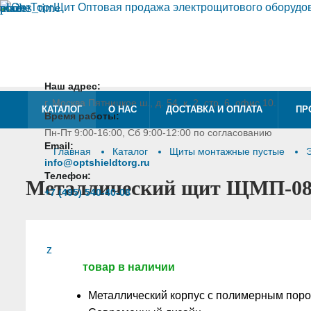
place
access_time
mail
phone
ХИТ
Наш адрес:
г. Москва Пятницкое ш., д. 54, к. 2, стр. 6, офис 10.
КАТАЛОГ
О НАС
ДОСТАВКА И ОПЛАТА
ПР
Время работы:
Пн-Пт 9:00-16:00, Сб 9:00-12:00 по согласованию
Email:
Главная
Каталог
Щиты монтажные пустые
info@optshieldtorg.ru
Телефон:
Металлический щит ЩМП-08 
+7 (495) 540-40-08
z
товар в наличии
Металлический корпус с полимерным пор