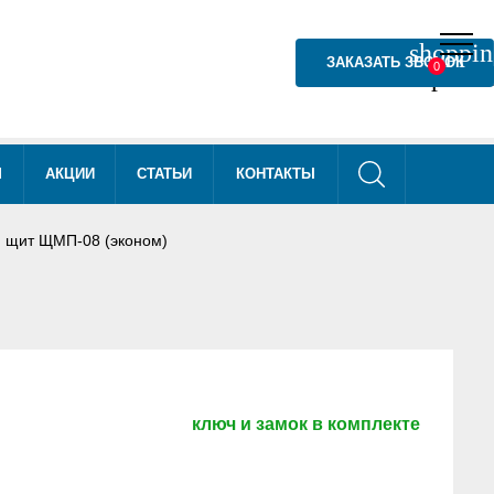
shoppin
shoppin
ЗАКАЗАТЬ ЗВОНОК
0
0
phone
М
АКЦИИ
СТАТЬИ
КОНТАКТЫ
 щит ЩМП-08 (эконом)
ключ и замок в комплекте