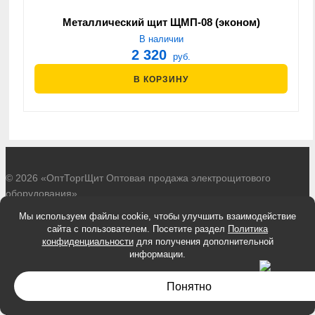
Металлический щит ЩМП-08 (эконом)
В наличии
2 320
руб.
В КОРЗИНУ
© 2026 «ОптТоргЩит Оптовая продажа электрощитового
оборудования»
Разработано в
zel-it.ru
Мы используем файлы cookie, чтобы улучшить взаимодействие
Политика обработки персональных данных
сайта с пользователем. Посетите раздел
Политика
Согласие на обработку персональных данных
конфиденциальности
для получения дополнительной
информации.
Информация, представленная на сайте, не является публичной
офертой.
Понятно