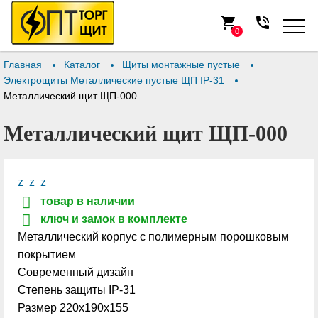
shopping_cart
phone_in_talk
0
Главная
Каталог
Щиты монтажные пустые
Электрощиты Металлические пустые ЩП IP-31
Металлический щит ЩП-000
Металлический щит ЩП-000
z
z
z
товар в наличии
ключ и замок в комплекте
Металлический корпус с полимерным порошковым
покрытием
Современный дизайн
Степень защиты IP-31
Размер 220х190х155