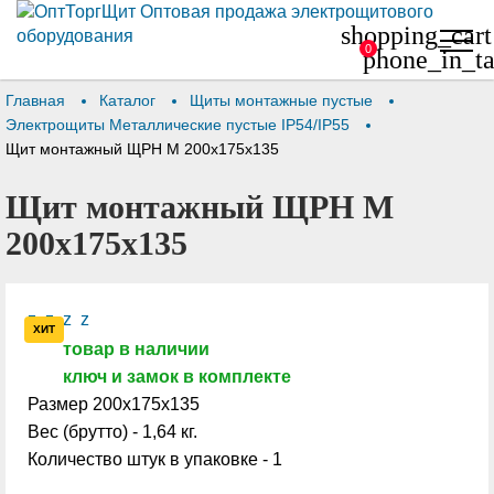
shopping_cart
0
phone_in_ta
Главная
Каталог
Щиты монтажные пустые
Электрощиты Металлические пустые IP54/IP55
Щит монтажный ЩРН М 200х175х135
Щит монтажный ЩРН М
200х175х135
z
z
z
z
ХИТ
товар в наличии
ключ и замок в комплекте
Размер 200х175х135
Вес (брутто) - 1,64 кг.
Количество штук в упаковке - 1