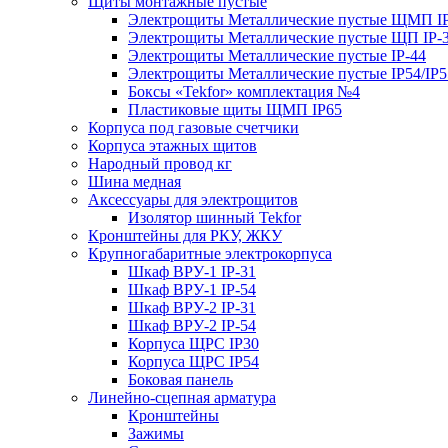
Щиты монтажные пустые
Электрощиты Металлические пустые ЩМП IP
Электрощиты Металлические пустые ЩП IP-
Электрощиты Металлические пустые IP-44
Электрощиты Металлические пустые IP54/IP5
Боксы «Tekfor» комплектация №4
Пластиковые щиты ЩМП IP65
Корпуса под газовые счетчики
Корпуса этажных щитов
Народный провод кг
Шина медная
Аксессуары для электрощитов
Изолятор шинный Tekfor
Кронштейны для РКУ, ЖКУ
Крупногабаритные электрокорпуса
Шкаф ВРУ-1 IP-31
Шкаф ВРУ-1 IP-54
Шкаф ВРУ-2 IP-31
Шкаф ВРУ-2 IP-54
Корпуса ЩРС IP30
Корпуса ЩРС IP54
Боковая панель
Линейно-сцепная арматура
Кронштейны
Зажимы