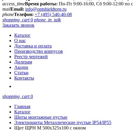
access_time
Время работы:
Пн-Пт 9:00-16:00, Сб 9:00-12:00 по
mail
Email:
info@optshieldtorg.ru
phone
Телефон:
+7 (495) 540-40-08
shopping_cart
0
phone_in_talk
Заказать звонок
Каталог
О нас
Доставка и оплата
Производство корпусов
Реестр чертежей
Дилерам
Акции
Статьи
Контакты
shopping_cart
0
Главная
Каталог
Щиты монтажные пустые
Электрощиты Металлические пустые IP54/IP55
Щит ЩРН М 500х325х100 с окном