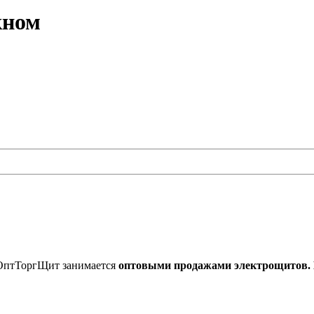
кном
 ОптТоргЩит занимается
оптовыми продажами электрощитов. М