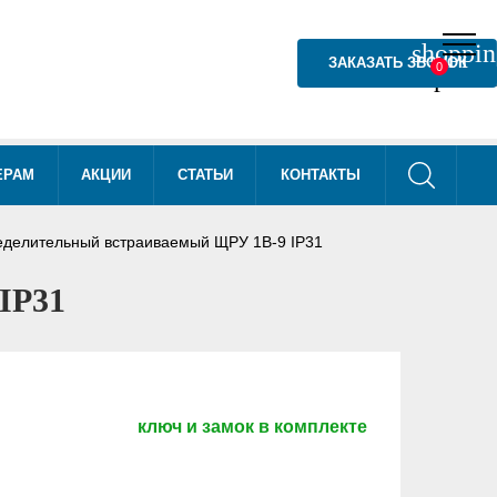
shoppin
shoppin
ЗАКАЗАТЬ ЗВОНОК
0
0
phone
ЕРАМ
АКЦИИ
СТАТЬИ
КОНТАКТЫ
еделительный встраиваемый ЩРУ 1В-9 IP31
IP31
ключ и замок в комплекте