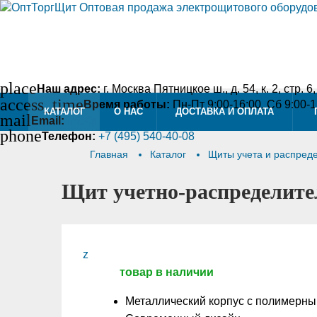
place
Наш адрес:
г. Москва Пятницкое ш., д. 54, к. 2, стр. 6
access_time
Время работы:
Пн-Пт 9:00-16:00, Сб 9:00-
КАТАЛОГ
О НАС
ДОСТАВКА И ОПЛАТА
mail
Email:
info@optshieldtorg.ru
phone
Телефон:
+7 (495) 540-40-08
Главная
Каталог
Щиты учета и распред
Щит учетно-распределит
z
товар в наличии
Металлический корпус с полимерн