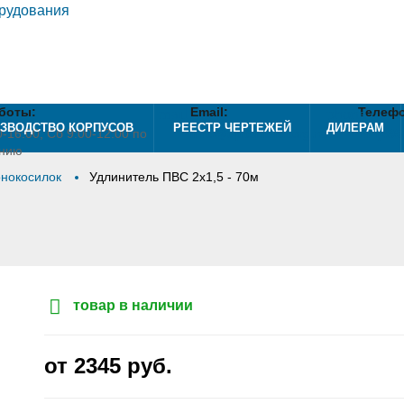
боты:
mail
Email:
phone
Телефо
ЗВОДСТВО КОРПУСОВ
РЕЕСТР ЧЕРТЕЖЕЙ
ДИЛЕРАМ
-16:00, Сб 9:00-12:00 по
info@optshieldtorg.ru
+7 (495
анию
онокосилок
Удлинитель ПВС 2х1,5 - 70м
товар в наличии
от 2345
руб.