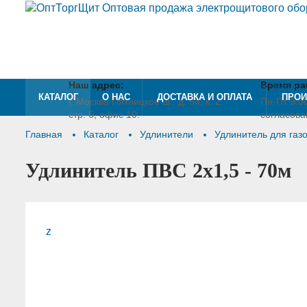
place
Наш адрес:
access_time
Время ра
КАТАЛОГ
О НАС
ДОСТАВКА И ОПЛАТА
ПРОИ
г. Москва Пятницкое ш., д. 54, к. 2,
Пн-Пт 9:00
стр. 6, офис 10.
согласов
Главная
Каталог
Удлинители
Удлинитель для газ
Удлинитель ПВС 2х1,5 - 70м
z